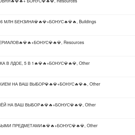
1 УРОВНЯ🔥💎🔥+ БОНУС💎🔥💎, Resources
🏍️+16 МЛН БЕНЗИНА💎🔥💎+БОНУС🔥💎🔥, Buildings
МАТЕРИАЛОВ🔥💎🔥+БОНУС💎🔥💎, Resources
ГРОКА В ЛДОЕ, 5 В 1🔥💎🔥+БОНУС💎🔥💎, Other
С ОРУЖИЕМ НА ВАШ ВЫБОР💎🔥💎+БОНУС🔥💎🔥, Other
 БРОНЁЙ НА ВАШ ВЫБОР🔥💎🔥+БОНУС💎🔥💎, Other
 С ЛЮБЫМИ ПРЕДМЕТАМИ🔥💎🔥+БОНУС💎🔥💎, Other