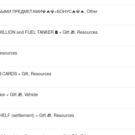
 С ЛЮБЫМИ ПРЕДМЕТАМИ💎🔥💎+БОНУС🔥💎🔥, Other
ILLION and FUEL TANKER 🛢️ + Gift 🎁, Resources
Resources
 CARDS + Gift, Resources
 + Gift 🎁, Vehicle
F (settlement) + Gift 🎁, Resources