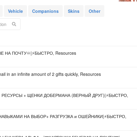
Vehicle
Companions
Skins
Other
Acco
 НА ПОЧТУ♾️|⚡️БЫСТРО, Resources
il in an infinite amount of 2 gifts quickly, Resources
 РЕСУРСЫ + ЩЕНКИ ДОБЕРМАНА (ВЕРНЫЙ ДРУГ)|⚡️БЫСТРО,
 НАВЫКАМИ НА ВЫБОР+ РАЗГРУЗКА и ОШЕЙНИКИ|⚡️БЫСТРО,