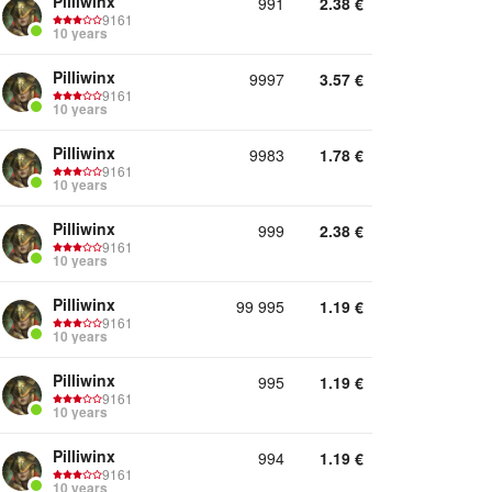
Pilliwinx
991
2.38
€
9161
10 years
Pilliwinx
9997
3.57
€
9161
10 years
Pilliwinx
9983
1.78
€
9161
10 years
Pilliwinx
999
2.38
€
9161
10 years
Pilliwinx
99 995
1.19
€
9161
10 years
Pilliwinx
995
1.19
€
9161
10 years
Pilliwinx
994
1.19
€
9161
10 years