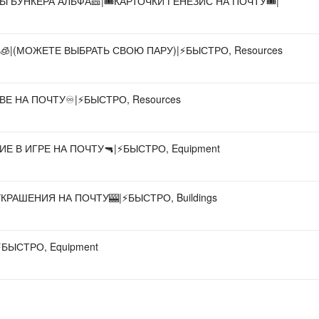
 БУНКЕРА АЛЬФА🎫|🎟КАРТОЧКИ ГЕНЕЗИС НА ПОЧТУ🎟|
|(МОЖЕТЕ ВЫБРАТЬ СВОЮ ПАРУ)|⚡️БЫСТРО, Resources
 НА ПОЧТУ♾️|⚡️БЫСТРО, Resources
В ИГРЕ НА ПОЧТУ🔫|⚡️БЫСТРО, Equipment
РАШЕНИЯ НА ПОЧТУ🎰|⚡️БЫСТРО, Buildings
БЫСТРО, Equipment