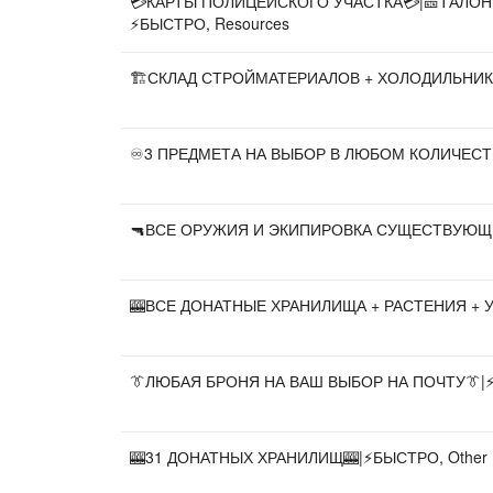
💳КАРТЫ ПОЛИЦЕЙСКОГО УЧАСТКА💳|🎫ТАЛОНЫ
⚡️БЫСТРО, Resources
🏗СКЛАД СТРОЙМАТЕРИАЛОВ + ХОЛОДИЛЬНИК🧊
♾️3 ПРЕДМЕТА НА ВЫБОР В ЛЮБОМ КОЛИЧЕСТВЕ
🔫ВСЕ ОРУЖИЯ И ЭКИПИРОВКА СУЩЕСТВУЮЩИЕ 
🎰ВСЕ ДОНАТНЫЕ ХРАНИЛИЩА + РАСТЕНИЯ + УК
👔ЛЮБАЯ БРОНЯ НА ВАШ ВЫБОР НА ПОЧТУ👔|⚡️
🎰31 ДОНАТНЫХ ХРАНИЛИЩ🎰|⚡️БЫСТРО, Other