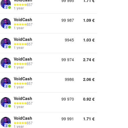
99 995
1.71
€
657
1 year
VoidCash
99 987
1.09
€
657
1 year
VoidCash
9945
1.03
€
657
1 year
VoidCash
99 974
2.74
€
657
1 year
VoidCash
9986
2.06
€
657
1 year
VoidCash
99 970
0.92
€
657
1 year
VoidCash
99 991
1.71
€
657
1 year