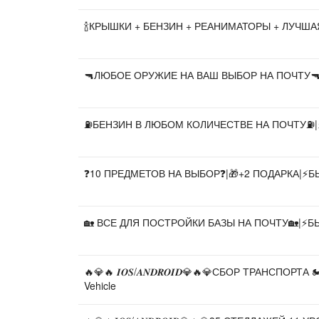
🍾КРЫШКИ + БЕНЗИН + РЕАНИМАТОРЫ + ЛУЧШАЯ
🔫ЛЮБОЕ ОРУЖИЕ НА ВАШ ВЫБОР НА ПОЧТУ🔫|
⛽️БЕНЗИН В ЛЮБОМ КОЛИЧЕСТВЕ НА ПОЧТУ⛽️|⚡
❓️10 ПРЕДМЕТОВ НА ВЫБОР❓️|🎁+2 ПОДАРКА|⚡️Б
🏡 ВСЕ ДЛЯ ПОСТРОЙКИ БАЗЫ НА ПОЧТУ🏡|⚡️БЫ
🔥💎🔥 𝑰𝑶𝑺/𝑨𝑵𝑫𝑹𝑶𝑰𝑫💎🔥💎СБОР ТРАНСПОР
Vehicle