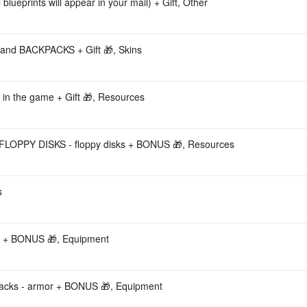
ueprints will appear in your mail) + Gift, Other
d BACKPACKS + Gift 🎁, Skins
n the game + Gift 🎁, Resources
FLOPPY DISKS - floppy disks + BONUS 🎁, Resources
s
 + BONUS 🎁, Equipment
packs - armor + BONUS 🎁, Equipment