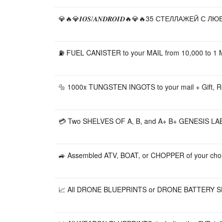
💎🔥💎𝑰𝑶𝑺/𝑨𝑵𝑫𝑹𝑶𝑰𝑫🔥💎🔥35 СТЕЛЛАЖЕЙ
⛽ FUEL CANISTER to your MAIL from 10,000 to 1 M
🔩 1000x TUNGSTEN INGOTS to your mail + Gift, 
💳 Two SHELVES OF A, B, and A+ B+ GENESIS LAB
🚙 Assembled ATV, BOAT, or CHOPPER of your choice
📈 All DRONE BLUEPRINTS or DRONE BATTERY SHEL