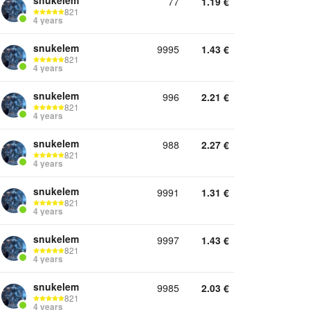
snukelem
77
1.19
€
821
4 years
snukelem
9995
1.43
€
821
4 years
snukelem
996
2.21
€
821
4 years
snukelem
988
2.27
€
821
4 years
snukelem
9991
1.31
€
821
4 years
snukelem
9997
1.43
€
821
4 years
snukelem
9985
2.03
€
821
4 years