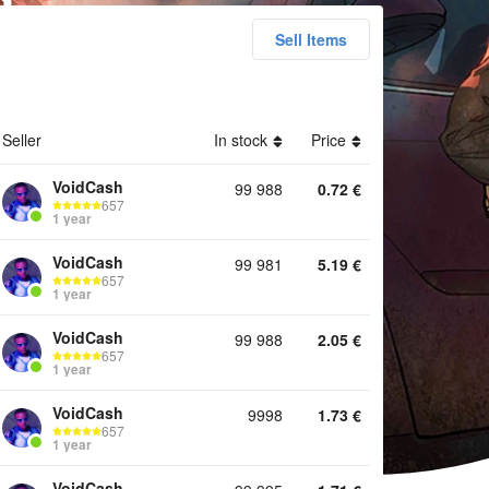
Sell Items
unts Top Up Items Services
Seller
In stock
Price
VoidCash
99 988
0.72
€
657
1 year
VoidCash
99 981
5.19
€
657
1 year
VoidCash
99 988
2.05
€
657
1 year
VoidCash
9998
1.73
€
657
1 year
VoidCash