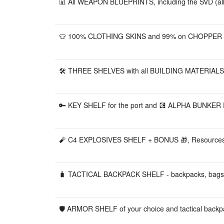
📊 All WEAPON BLUEPRINTS, including the SVD (all bl
👕 100% CLOTHING SKINS and 99% on CHOPPER an
🛠️ THREE SHELVES with all BUILDING MATERIALS i
🔑 KEY SHELF for the port and 💽 ALPHA BUNKER 
🧨 C4 EXPLOSIVES SHELF + BONUS 🎁, Resource
🧳 TACTICAL BACKPACK SHELF - backpacks, bags
🛡️ ARMOR SHELF of your choice and tactical back