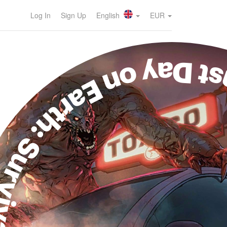
Log In
Sign Up
English
EUR
ast Day on Earth: Surv