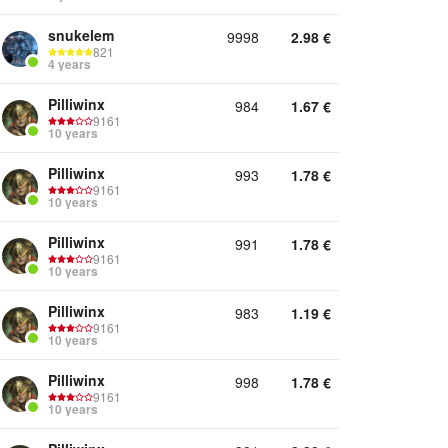
snukelem
9998
2.98
€
821
4 years
Pilliwinx
984
1.67
€
9161
10 years
Pilliwinx
993
1.78
€
9161
10 years
Pilliwinx
991
1.78
€
9161
10 years
Pilliwinx
983
1.19
€
9161
10 years
Pilliwinx
998
1.78
€
9161
10 years