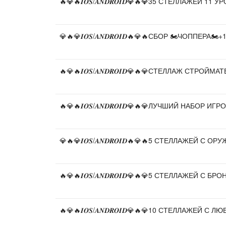
🔥💎🔥𝑰𝑶𝑺/𝑨𝑵𝑫𝑹𝑶𝑰𝑫💎🔥💎35 СТЕЛЛАЖЕЙ 1
💎🔥💎𝑰𝑶𝑺/𝑨𝑵𝑫𝑹𝑶𝑰𝑫🔥💎🔥СБОР 🏍️ЧОППЕРА
🔥💎🔥𝑰𝑶𝑺/𝑨𝑵𝑫𝑹𝑶𝑰𝑫💎🔥💎СТЕЛЛАЖ СТРОЙ
🔥💎🔥𝑰𝑶𝑺/𝑨𝑵𝑫𝑹𝑶𝑰𝑫💎🔥💎ЛУЧШИЙ НАБОР И
💎🔥💎𝑰𝑶𝑺/𝑨𝑵𝑫𝑹𝑶𝑰𝑫🔥💎🔥5 СТЕЛЛАЖЕЙ 
🔥💎🔥𝑰𝑶𝑺/𝑨𝑵𝑫𝑹𝑶𝑰𝑫💎🔥💎5 СТЕЛЛАЖЕЙ С
🔥💎🔥𝑰𝑶𝑺/𝑨𝑵𝑫𝑹𝑶𝑰𝑫💎🔥💎10 СТЕЛЛАЖЕЙ