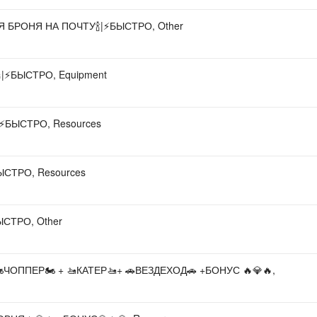
 БРОНЯ НА ПОЧТУ🍾|⚡️БЫСТРО, Other
⚡️БЫСТРО, Equipment
️БЫСТРО, Resources
ЫСТРО, Resources
СТРО, Other
ТА 🏍️ЧОППЕР🏍️ + 🚤КАТЕР🚤+ 🚗ВЕЗДЕХОД🚗 +БОНУС 🔥💎🔥,