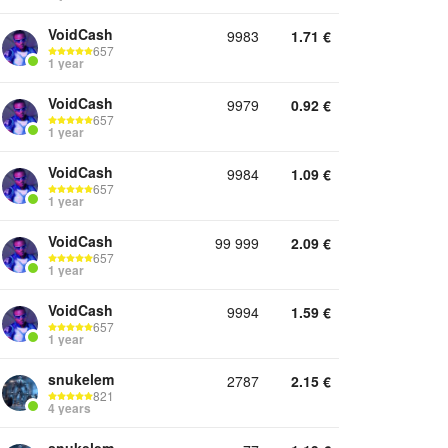
VoidCash
9983
1.71
€
657
1 year
VoidCash
9979
0.92
€
657
1 year
VoidCash
9984
1.09
€
657
1 year
VoidCash
99 999
2.09
€
657
1 year
VoidCash
9994
1.59
€
657
1 year
snukelem
2787
2.15
€
821
4 years