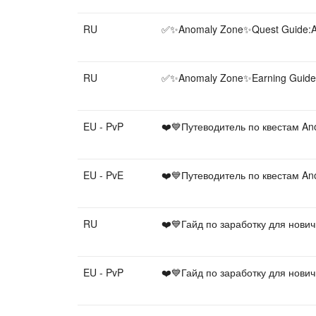
RU
✅✨Anomaly Zone✨Quest Guide:Al
RU
✅✨Anomaly Zone✨Earning Guide fo
EU - PvP
❤️💙Путеводитель по квестам An
EU - PvE
❤️💙Путеводитель по квестам An
RU
❤️💙Гайд по заработку для нови
EU - PvP
❤️💙Гайд по заработку для нови