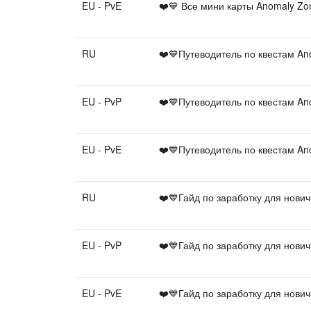
EU - PvE
❤️💙 Все мини карты Anomaly Z
RU
❤️💙Путеводитель по квестам An
EU - PvP
❤️💙Путеводитель по квестам An
EU - PvE
❤️💙Путеводитель по квестам An
RU
❤️💙Гайд по заработку для нови
EU - PvP
❤️💙Гайд по заработку для нови
EU - PvE
❤️💙Гайд по заработку для нови