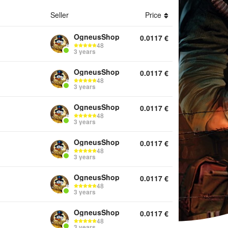
Seller
Price
ver rubles Gold rubles Accounts Top Up Items Other
OgneusShop
0.0117
€
48
3 years
OgneusShop
0.0117
€
48
3 years
OgneusShop
0.0117
€
48
3 years
OgneusShop
0.0117
€
48
3 years
OgneusShop
0.0117
€
48
3 years
OgneusShop
0.0117
€
48
3 years