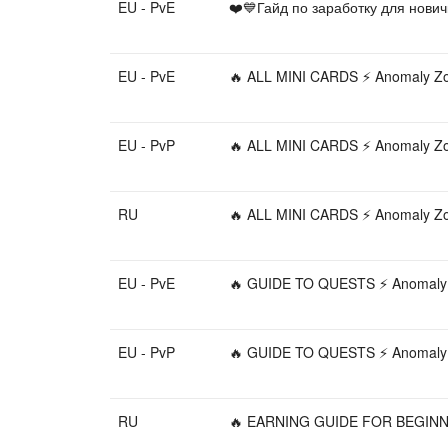
EU - PvE
❤️💙Гайд по заработку для нови
EU - PvE
🔥 ALL MINI CARDS ⚡ Anomaly
EU - PvP
🔥 ALL MINI CARDS ⚡ Anomaly
RU
🔥 ALL MINI CARDS ⚡ Anomaly
EU - PvE
🔥 GUIDE TO QUESTS ⚡ Anomal
EU - PvP
🔥 GUIDE TO QUESTS ⚡ Anomal
RU
🔥 EARNING GUIDE FOR BEGINN