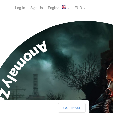
Log In
Sign Up
English
EUR
nomaly Zone
Sell Other