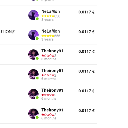
NeLaMon
0.0117
€
656
3 years
NeLaMon
BUTION🌌
0.0117
€
656
3 years
Theirony91
0.0117
€
2
6 months
Theirony91
0.0117
€
2
6 months
Theirony91
0.0117
€
2
6 months
Theirony91
0.0117
€
2
6 months