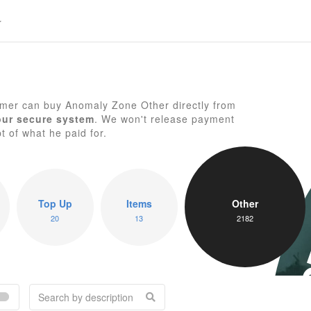
mer can buy Anomaly Zone Other directly from
A
our secure system
. We won't release payment
pt of what he paid for.
Top Up
Items
Other
20
13
2182