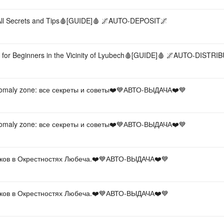
l Secrets and Tips🩸[GUIDE]🩸 🌌AUTO-DEPOSIT🌌
r Beginners in the Vicinity of Lyubech🩸[GUIDE]🩸 🌌AUTO-DISTRI
omaly zone: все секреты и советы❤️💙АВТО-ВЫДАЧА❤️💙
omaly zone: все секреты и советы❤️💙АВТО-ВЫДАЧА❤️💙
чков в Окрестностях Любеча.❤️💙АВТО-ВЫДАЧА❤️💙
чков в Окрестностях Любеча.❤️💙АВТО-ВЫДАЧА❤️💙