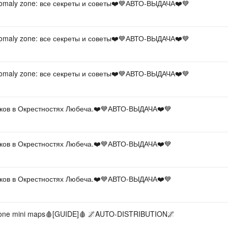
omaly zone: все секреты и советы❤️💙АВТО-ВЫДАЧА❤️💙
omaly zone: все секреты и советы❤️💙АВТО-ВЫДАЧА❤️💙
omaly zone: все секреты и советы❤️💙АВТО-ВЫДАЧА❤️💙
чков в Окрестностях Любеча.❤️💙АВТО-ВЫДАЧА❤️💙
чков в Окрестностях Любеча.❤️💙АВТО-ВЫДАЧА❤️💙
чков в Окрестностях Любеча.❤️💙АВТО-ВЫДАЧА❤️💙
one mini maps🩸[GUIDE]🩸 🌌AUTO-DISTRIBUTION🌌