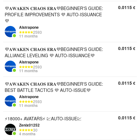
0.0115
€
💜𝐀𝐖𝐀𝐊𝐄𝐍 𝐂𝐇𝐀𝐎𝐒 𝐄𝐑𝐀💜BEGINNER'S GUIDE:
PROFILE IMPROVEMENTS 💜 AUTO-ISSUANCE
💜
Alstrapone
2593
11 months
0.0115
€
💜𝐀𝐖𝐀𝐊𝐄𝐍 𝐂𝐇𝐀𝐎𝐒 𝐄𝐑𝐀💜BEGINNER'S GUIDE:
ALLIANCE LEVELING 💜 AUTO-ISSUANCE💜
Alstrapone
2593
11 months
0.0115
€
💜𝐀𝐖𝐀𝐊𝐄𝐍 𝐂𝐇𝐀𝐎𝐒 𝐄𝐑𝐀💜BEGINNER'S GUIDE:
BEST BATTLE TACTICS 💜 AUTO-ISSUE💜
Alstrapone
2593
11 months
0.0115
€
⚡️18000+ AVATARS⚡️ 💹AUTO-ISSUE💹
Zenix01252
30
4 months