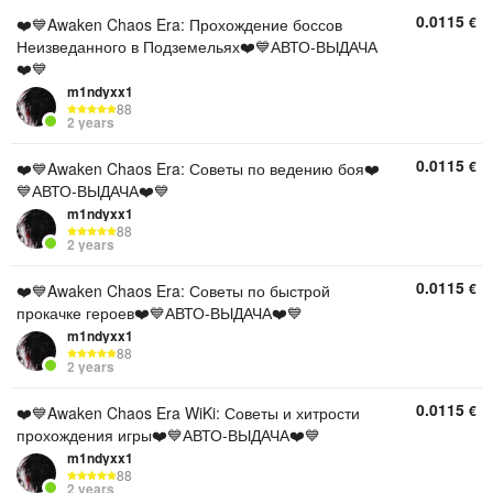
0.0115
€
❤️💙Awaken Chaos Era: Прохождение боссов
Неизведанного в Подземельях❤️💙АВТО-ВЫДАЧА
❤️💙
m1ndyxx1
88
2 years
0.0115
€
❤️💙Awaken Chaos Era: Советы по ведению боя❤️
💙АВТО-ВЫДАЧА❤️💙
m1ndyxx1
88
2 years
0.0115
€
❤️💙Awaken Chaos Era: Советы по быстрой
прокачке героев❤️💙АВТО-ВЫДАЧА❤️💙
m1ndyxx1
88
2 years
0.0115
€
❤️💙Awaken Chaos Era WiKi: Советы и хитрости
прохождения игры❤️💙АВТО-ВЫДАЧА❤️💙
m1ndyxx1
88
2 years