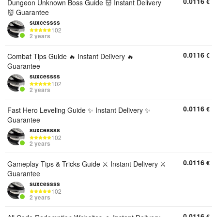
0.0116
€
Dungeon Unknown Boss Guide 👹 Instant Delivery
👹 Guarantee
suxcessss
102
2 years
0.0116
€
Combat Tips Guide 🔥 Instant Delivery 🔥
Guarantee
suxcessss
102
2 years
0.0116
€
Fast Hero Leveling Guide ✨ Instant Delivery ✨
Guarantee
suxcessss
102
2 years
0.0116
€
Gameplay Tips & Tricks Guide ⚔️ Instant Delivery ⚔️
Guarantee
suxcessss
102
2 years
0.0116
€