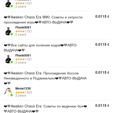
767
2 years
0.0115
€
❤️💙Awaken Chaos Era WiKi: Советы и хитрости
прохождения игры❤️💙АВТО-ВЫДАЧА❤️💙
Fhonk9061
767
2 years
0.0115
€
❤️💙Все сайты для поление кодов❤️💙АВТО-
ВЫДАЧА❤️💙
Fhonk9061
767
2 years
0.0115
€
❤️💙Awaken Chaos Era: Прохождение боссов
Неизведанного в Подземельях❤️💙АВТО-ВЫДАЧА
❤️💙
Meow1338
355
2 years
0.0115
€
❤️💙Awaken Chaos Era: Советы по ведению боя❤️
💙АВТО-ВЫДАЧА❤️💙