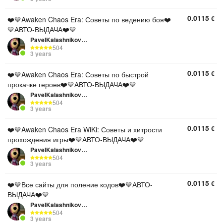
0.0115
€
❤️💙Awaken Chaos Era: Советы по ведению боя❤️
💙АВТО-ВЫДАЧА❤️💙
PavelKalashnikov111
504
3 years
0.0115
€
❤️💙Awaken Chaos Era: Советы по быстрой
прокачке героев❤️💙АВТО-ВЫДАЧА❤️💙
PavelKalashnikov111
504
3 years
0.0115
€
❤️💙Awaken Chaos Era WiKi: Советы и хитрости
прохождения игры❤️💙АВТО-ВЫДАЧА❤️💙
PavelKalashnikov111
504
3 years
0.0115
€
❤️💙Все сайты для поление кодов❤️💙АВТО-
ВЫДАЧА❤️💙
PavelKalashnikov111
504
3 years