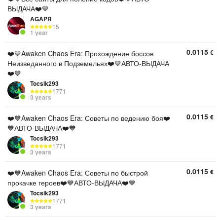
ВЫДАЧА❤️💙
AGAPR
15
1 year
0.0115
€
❤️💙Awaken Chaos Era: Прохождение боссов
Неизведанного в Подземельях❤️💙АВТО-ВЫДАЧА
❤️💙
Tocsik293
1771
3 years
0.0115
€
❤️💙Awaken Chaos Era: Советы по ведению боя❤️
💙АВТО-ВЫДАЧА❤️💙
Tocsik293
1771
3 years
0.0115
€
❤️💙Awaken Chaos Era: Советы по быстрой
прокачке героев❤️💙АВТО-ВЫДАЧА❤️💙
Tocsik293
1771
3 years