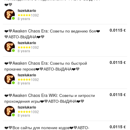
❤️💙
fazelukario
1092
8 years
0.0115
€
❤️💙Awaken Chaos Era: Советы по ведению боя❤️
💙АВТО-ВЫДАЧА❤️💙
fazelukario
1092
8 years
0.0115
€
❤️💙Awaken Chaos Era: Советы по быстрой
прокачке героев❤️💙АВТО-ВЫДАЧА❤️💙
fazelukario
1092
8 years
0.0115
€
❤️💙Awaken Chaos Era WiKi: Советы и хитрости
прохождения игры❤️💙АВТО-ВЫДАЧА❤️💙
fazelukario
1092
8 years
0.0115
€
❤️💙Все сайты для поление кодов❤️💙АВТО-