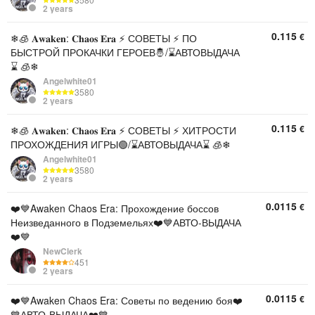
2 years
0.115
€
❄🧊 𝐀𝐰𝐚𝐤𝐞𝐧: 𝐂𝐡𝐚𝐨𝐬 𝐄𝐫𝐚 ⚡ СОВЕТЫ ⚡ ПО
БЫСТРОЙ ПРОКАЧКИ ГЕРОЕВ🤴/⌛АВТОВЫДАЧА
⌛ 🧊❄
Angelwhite01
3580
2 years
0.115
€
❄🧊 𝐀𝐰𝐚𝐤𝐞𝐧: 𝐂𝐡𝐚𝐨𝐬 𝐄𝐫𝐚 ⚡ СОВЕТЫ ⚡ ХИТРОСТИ
ПРОХОЖДЕНИЯ ИГРЫ🟢/⌛АВТОВЫДАЧА⌛ 🧊❄
Angelwhite01
3580
2 years
0.0115
€
❤️💙Awaken Chaos Era: Прохождение боссов
Неизведанного в Подземельях❤️💙АВТО-ВЫДАЧА
❤️💙
NewClerk
451
2 years
0.0115
€
❤️💙Awaken Chaos Era: Советы по ведению боя❤️
💙АВТО-ВЫДАЧА❤️💙