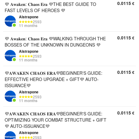
0.0115
€
💜 𝐀𝐰𝐚𝐤𝐞𝐧: 𝐂𝐡𝐚𝐨𝐬 𝐄𝐫𝐚 💜THE BEST GUIDE TO
FAST LEVELS OF HEROES 💜
Alstrapone
2593
11 months
0.0115
€
💜 𝐀𝐰𝐚𝐤𝐞𝐧: 𝐂𝐡𝐚𝐨𝐬 𝐄𝐫𝐚 💜WALKING THROUGH THE
BOSSES OF THE UNKNOWN IN DUNGEONS 💜
Alstrapone
2593
11 months
0.0115
€
💜𝐀𝐖𝐀𝐊𝐄𝐍 𝐂𝐇𝐀𝐎𝐒 𝐄𝐑𝐀💜BEGINNER'S GUIDE:
EFFECTIVE HERO UPGRADE + GIFT💜 AUTO-
ISSUANCE💜
Alstrapone
2593
11 months
0.0115
€
💜𝐀𝐖𝐀𝐊𝐄𝐍 𝐂𝐇𝐀𝐎𝐒 𝐄𝐑𝐀💜BEGINNER'S GUIDE:
OPTIMIZING YOUR COMBAT STRUCTURE + GIFT
💜 AUTO-ISSUANCE💜
Alstrapone
2593