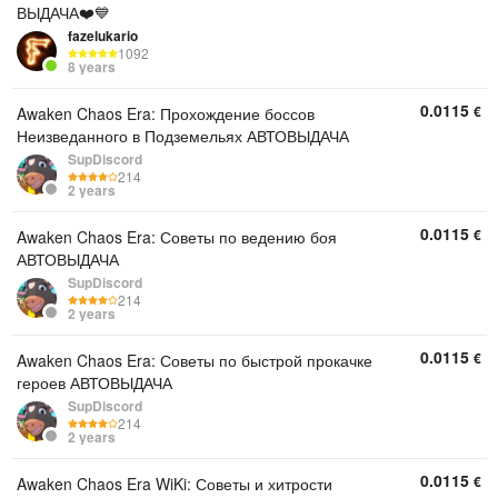
ВЫДАЧА❤️💙
fazelukario
1092
8 years
0.0115
€
Awaken Chaos Era: Прохождение боссов
Неизведанного в Подземельях АВТОВЫДАЧА
SupDiscord
214
2 years
0.0115
€
Awaken Chaos Era: Советы по ведению боя
АВТОВЫДАЧА
SupDiscord
214
2 years
0.0115
€
Awaken Chaos Era: Советы по быстрой прокачке
героев АВТОВЫДАЧА
SupDiscord
214
2 years
0.0115
€
Awaken Chaos Era WiKi: Советы и хитрости