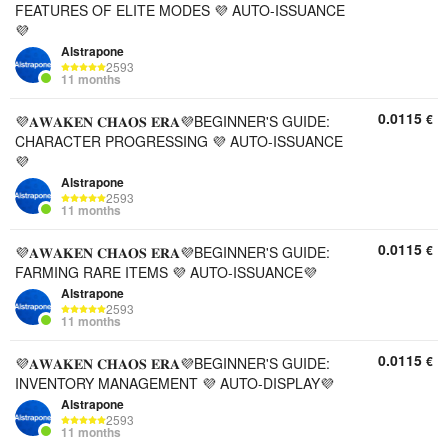
FEATURES OF ELITE MODES 💜 AUTO-ISSUANCE
💜
Alstrapone
2593
11 months
0.0115
€
💜𝐀𝐖𝐀𝐊𝐄𝐍 𝐂𝐇𝐀𝐎𝐒 𝐄𝐑𝐀💜BEGINNER'S GUIDE:
CHARACTER PROGRESSING 💜 AUTO-ISSUANCE
💜
Alstrapone
2593
11 months
0.0115
€
💜𝐀𝐖𝐀𝐊𝐄𝐍 𝐂𝐇𝐀𝐎𝐒 𝐄𝐑𝐀💜BEGINNER'S GUIDE:
FARMING RARE ITEMS 💜 AUTO-ISSUANCE💜
Alstrapone
2593
11 months
0.0115
€
💜𝐀𝐖𝐀𝐊𝐄𝐍 𝐂𝐇𝐀𝐎𝐒 𝐄𝐑𝐀💜BEGINNER'S GUIDE:
INVENTORY MANAGEMENT 💜 AUTO-DISPLAY💜
Alstrapone
2593
11 months