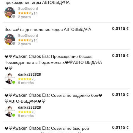
прохождения игры АВТОВЫДАЧА
SupDiscord
214
2 years
0.0115
€
Все сайты для поление кодов АВТОВЫДАЧА
SupDiscord
214
2 years
0.0115
€
❤️💙Awaken Chaos Era: Прохождение боссов
Неизведанного в Подземельях❤️💙АВТО-ВЫДАЧА
❤️💙
danka282828
73
9 months
0.0115
€
❤️💙Awaken Chaos Era: Советы по ведению боя❤️
💙АВТО-ВЫДАЧА❤️💙
danka282828
73
9 months
0.0115
€
❤️💙Awaken Chaos Era: Советы по быстрой