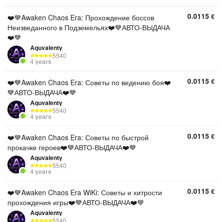
0.0115
€
❤️💙Awaken Chaos Era: Прохождение боссов
Неизведанного в Подземельях❤️💙АВТО-ВЫДАЧА
❤️💙
Aquvalenty
5540
4 years
0.0115
€
❤️💙Awaken Chaos Era: Советы по ведению боя❤️
💙АВТО-ВЫДАЧА❤️💙
Aquvalenty
5540
4 years
0.0115
€
❤️💙Awaken Chaos Era: Советы по быстрой
прокачке героев❤️💙АВТО-ВЫДАЧА❤️💙
Aquvalenty
5540
4 years
0.0115
€
❤️💙Awaken Chaos Era WiKi: Советы и хитрости
прохождения игры❤️💙АВТО-ВЫДАЧА❤️💙
Aquvalenty
5540