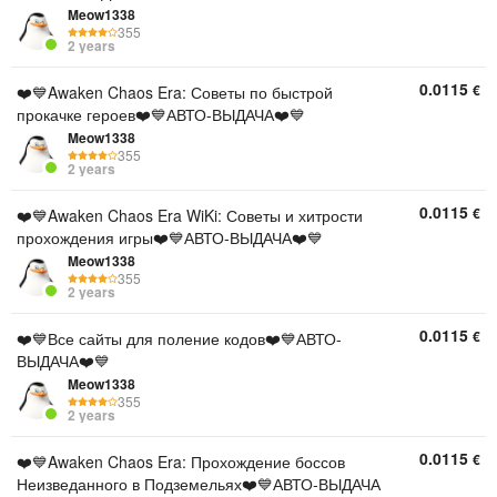
Meow1338
355
2 years
0.0115
€
❤️💙Awaken Chaos Era: Советы по быстрой
прокачке героев❤️💙АВТО-ВЫДАЧА❤️💙
Meow1338
355
2 years
0.0115
€
❤️💙Awaken Chaos Era WiKi: Советы и хитрости
прохождения игры❤️💙АВТО-ВЫДАЧА❤️💙
Meow1338
355
2 years
0.0115
€
❤️💙Все сайты для поление кодов❤️💙АВТО-
ВЫДАЧА❤️💙
Meow1338
355
2 years
0.0115
€
❤️💙Awaken Chaos Era: Прохождение боссов
Неизведанного в Подземельях❤️💙АВТО-ВЫДАЧА