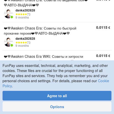
💙АВТО-ВЫДАЧА❤️💙
danka282828
73
9 months
0.0115
€
❤️💙Awaken Chaos Era: Советы по быстрой
прокачке героев❤️💙АВТО-ВЫДАЧА❤️💙
danka282828
73
9 months
0.0115
€
❤️💙Awaken Chaos Era WiKi: Советы и хитрости
прохождения игры❤️💙АВТО-ВЫДАЧА❤️💙
FunPay uses essential, technical, analytical, marketing, and other
danka282828
cookies. These files are crucial for the proper functioning of all
73
9 months
FunPay sites and services. They help us remember you and your
personal choices and settings. For details, please read our
Cookie
0.0115
€
❤️💙Все сайты для поление кодов❤️💙АВТО-
Policy
.
ВЫДАЧА❤️💙
danka282828
Agree to all
73
9 months
Options
0.0115
€
❤️💙Awaken Chaos Era: Прохождение боссов