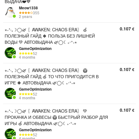
ВЫДАЧА❤️💙
Meow1338
355
2 years
0.107
€
⋆˖⁺‧₊☽◯🌿 〖AWAKEN: CHAOS ERA〗 🍏
ПОЛЕЗНЫЙ ГАЙД 🍀 ПОЛЬЗА БЕЗ ЛИШНЕЙ
ВОДЫ 💚 АВТОВЫДАЧА 🌿◯☾₊‧⁺˖⋆
GameOptimization
52
4 months
0.107
€
⋆˖⁺‧₊☽◯🌿 〖AWAKEN: CHAOS ERA〗 🥝
ПОЛЕЗНЫЙ ГАЙД 🍏 ТО ЧТО ПРИГОДИТСЯ В
ИГРЕ 🍀 АВТОВЫДАЧА 🌿◯☾₊‧⁺˖⋆
GameOptimization
52
4 months
0.107
€
⋆˖⁺‧₊☽◯🌿 〖AWAKEN: CHAOS ERA〗 💚
ПРОКАЧКА И ОБВЕСЫ 🥝 БЫСТРЫЙ РАЗБОР ДЛЯ
ИГРЫ 🍏 АВТОВЫДАЧА 🌿◯☾₊‧⁺˖⋆
GameOptimization
52
4 months