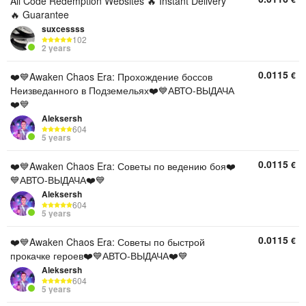
All Code Redemption Websites 🔥 Instant Delivery
🔥 Guarantee
suxcessss
102
2 years
0.0115
€
❤️💙Awaken Chaos Era: Прохождение боссов
Неизведанного в Подземельях❤️💙АВТО-ВЫДАЧА
❤️💙
Aleksersh
604
5 years
0.0115
€
❤️💙Awaken Chaos Era: Советы по ведению боя❤️
💙АВТО-ВЫДАЧА❤️💙
Aleksersh
604
5 years
0.0115
€
❤️💙Awaken Chaos Era: Советы по быстрой
прокачке героев❤️💙АВТО-ВЫДАЧА❤️💙
Aleksersh
604
5 years