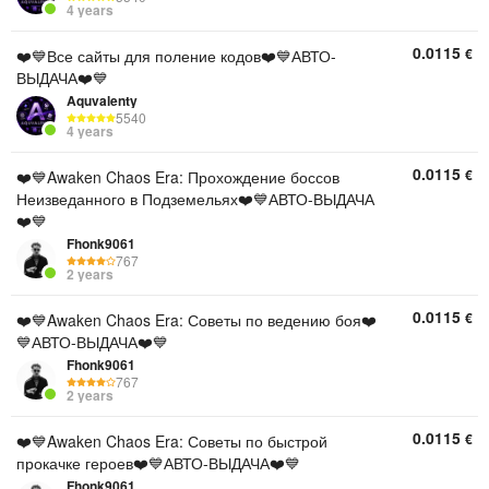
4 years
0.0115
€
❤️💙Все сайты для поление кодов❤️💙АВТО-
ВЫДАЧА❤️💙
Aquvalenty
5540
4 years
0.0115
€
❤️💙Awaken Chaos Era: Прохождение боссов
Неизведанного в Подземельях❤️💙АВТО-ВЫДАЧА
❤️💙
Fhonk9061
767
2 years
0.0115
€
❤️💙Awaken Chaos Era: Советы по ведению боя❤️
💙АВТО-ВЫДАЧА❤️💙
Fhonk9061
767
2 years
0.0115
€
❤️💙Awaken Chaos Era: Советы по быстрой
прокачке героев❤️💙АВТО-ВЫДАЧА❤️💙
Fhonk9061