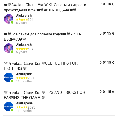
0.0115
€
❤️💙Awaken Chaos Era WiKi: Советы и хитрости
прохождения игры❤️💙АВТО-ВЫДАЧА❤️💙
Aleksersh
604
5 years
0.0115
€
❤️💙Все сайты для поление кодов❤️💙АВТО-
ВЫДАЧА❤️💙
Aleksersh
604
5 years
0.0115
€
💜 𝐀𝐰𝐚𝐤𝐞𝐧: 𝐂𝐡𝐚𝐨𝐬 𝐄𝐫𝐚 💜USEFUL TIPS FOR
FIGHTING 💜
Alstrapone
2593
11 months
0.0115
€
💜 𝐀𝐰𝐚𝐤𝐞𝐧: 𝐂𝐡𝐚𝐨𝐬 𝐄𝐫𝐚 💜TIPS AND TRICKS FOR
PASSING THE GAME 💜
Alstrapone
2593
11 months