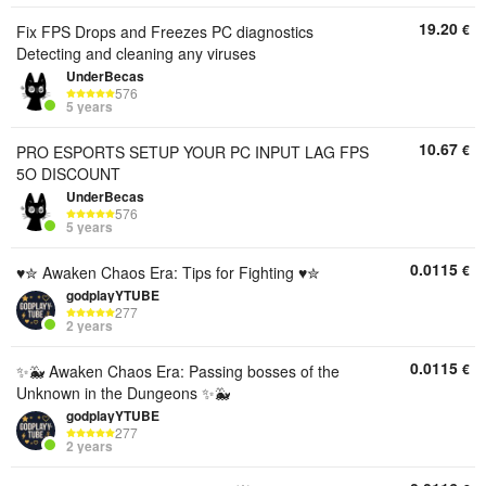
19.20
€
Fix FPS Drops and Freezes PC diagnostics
Detecting and cleaning any viruses
UnderBecas
576
5 years
10.67
€
PRO ESPORTS SETUP YOUR PC INPUT LAG FPS
5O DISCOUNT
UnderBecas
576
5 years
0.0115
€
♥︎✮ Awaken Chaos Era: Tips for Fighting ♥︎✮
godplayYTUBE
277
2 years
0.0115
€
✨🐳 Awaken Chaos Era: Passing bosses of the
Unknown in the Dungeons ✨🐳
godplayYTUBE
277
2 years