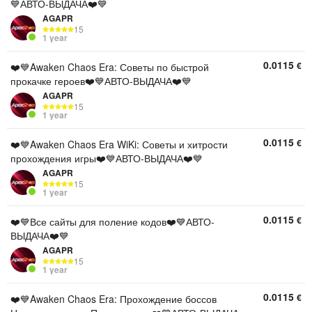
💙АВТО-ВЫДАЧА❤️💙
AGAPR
15
1 year
0.0115
€
❤️💙Awaken Chaos Era: Советы по быстрой
прокачке героев❤️💙АВТО-ВЫДАЧА❤️💙
AGAPR
15
1 year
0.0115
€
❤️💙Awaken Chaos Era WiKi: Советы и хитрости
прохождения игры❤️💙АВТО-ВЫДАЧА❤️💙
AGAPR
15
1 year
0.0115
€
❤️💙Все сайты для поление кодов❤️💙АВТО-
ВЫДАЧА❤️💙
AGAPR
15
1 year
0.0115
€
❤️💙Awaken Chaos Era: Прохождение боссов