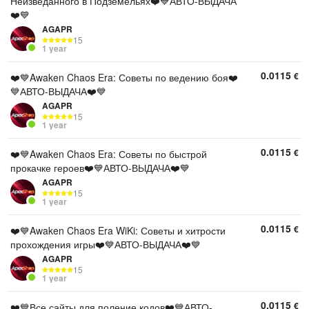
Неизведанного в Подземельях❤️💙АВТО-ВЫДАЧА
❤️💙
AGAPR
15
1 year
0.0115
€
❤️💙Awaken Chaos Era: Советы по ведению боя❤️
💙АВТО-ВЫДАЧА❤️💙
AGAPR
15
1 year
0.0115
€
❤️💙Awaken Chaos Era: Советы по быстрой
прокачке героев❤️💙АВТО-ВЫДАЧА❤️💙
AGAPR
15
1 year
0.0115
€
❤️💙Awaken Chaos Era WiKi: Советы и хитрости
прохождения игры❤️💙АВТО-ВЫДАЧА❤️💙
AGAPR
15
1 year
0.0115
€
❤️💙Все сайты для поление кодов❤️💙АВТО-