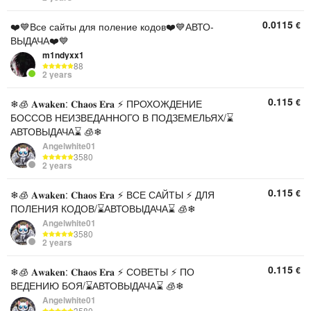
0.0115
€
❤️💙Все сайты для поление кодов❤️💙АВТО-
ВЫДАЧА❤️💙
m1ndyxx1
88
2 years
0.115
€
❄🧊 𝐀𝐰𝐚𝐤𝐞𝐧: 𝐂𝐡𝐚𝐨𝐬 𝐄𝐫𝐚 ⚡ ПРОХОЖДЕНИЕ
БОССОВ НЕИЗВЕДАННОГО В ПОДЗЕМЕЛЬЯХ/⌛
АВТОВЫДАЧА⌛ 🧊❄
Angelwhite01
3580
2 years
0.115
€
❄🧊 𝐀𝐰𝐚𝐤𝐞𝐧: 𝐂𝐡𝐚𝐨𝐬 𝐄𝐫𝐚 ⚡ ВСЕ САЙТЫ ⚡ ДЛЯ
ПОЛЕНИЯ КОДОВ/⌛АВТОВЫДАЧА⌛ 🧊❄
Angelwhite01
3580
2 years
0.115
€
❄🧊 𝐀𝐰𝐚𝐤𝐞𝐧: 𝐂𝐡𝐚𝐨𝐬 𝐄𝐫𝐚 ⚡ СОВЕТЫ ⚡ ПО
ВЕДЕНИЮ БОЯ/⌛АВТОВЫДАЧА⌛ 🧊❄
Angelwhite01
3580