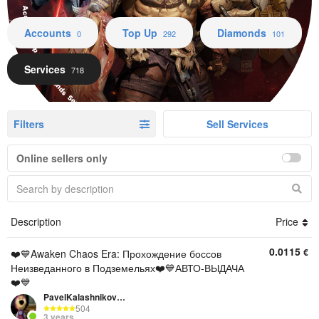
Accounts Top Up Diamonds Services
Accounts
Top Up
Diamonds
0
292
101
Services
718
Filters
Sell Services
Online sellers only
Description
Price
0.0115
€
❤️💙Awaken Chaos Era: Прохождение боссов
Неизведанного в Подземельях❤️💙АВТО-ВЫДАЧА
❤️💙
PavelKalashnikov111
504
3 years