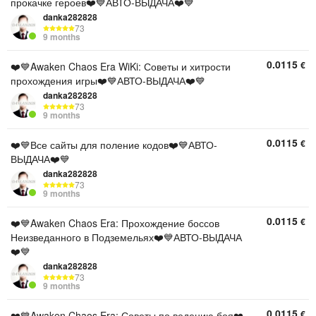
прокачке героев❤️💙АВТО-ВЫДАЧА❤️💙
danka282828
73
9 months
0.0115
€
❤️💙Awaken Chaos Era WiKi: Советы и хитрости
прохождения игры❤️💙АВТО-ВЫДАЧА❤️💙
danka282828
73
9 months
0.0115
€
❤️💙Все сайты для поление кодов❤️💙АВТО-
ВЫДАЧА❤️💙
danka282828
73
9 months
0.0115
€
❤️💙Awaken Chaos Era: Прохождение боссов
Неизведанного в Подземельях❤️💙АВТО-ВЫДАЧА
❤️💙
danka282828
73
9 months
0.0115
€
❤️💙Awaken Chaos Era: Советы по ведению боя❤️