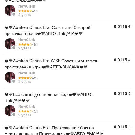
NewClerk
451
2 years
0.0115
€
❤️💙Awaken Chaos Era: Советы по быстрой
прокачке героев❤️💙АВТО-ВЫДАЧА❤️💙
NewClerk
451
2 years
0.0115
€
❤️💙Awaken Chaos Era WiKi: Советы и хитрости
прохождения игры❤️💙АВТО-ВЫДАЧА❤️💙
NewClerk
451
2 years
0.0115
€
❤️💙Все сайты для поление кодов❤️💙АВТО-
ВЫДАЧА❤️💙
NewClerk
451
2 years
0.0115
€
❤️💙Awaken Chaos Era: Прохождение боссов
Неизведанного в Подземельях❤️💙АВТО-ВЫДАЧА