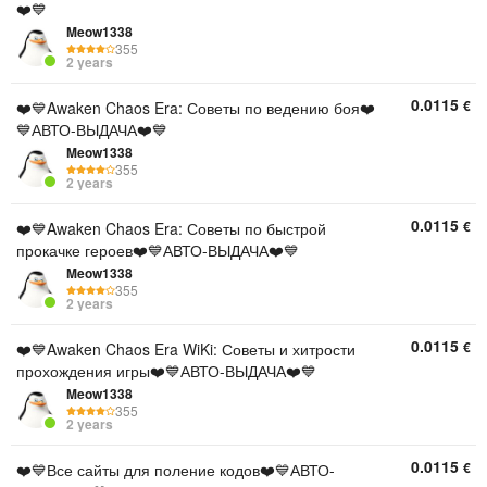
❤️💙
Meow1338
355
2 years
0.0115
€
❤️💙Awaken Chaos Era: Советы по ведению боя❤️
💙АВТО-ВЫДАЧА❤️💙
Meow1338
355
2 years
0.0115
€
❤️💙Awaken Chaos Era: Советы по быстрой
прокачке героев❤️💙АВТО-ВЫДАЧА❤️💙
Meow1338
355
2 years
0.0115
€
❤️💙Awaken Chaos Era WiKi: Советы и хитрости
прохождения игры❤️💙АВТО-ВЫДАЧА❤️💙
Meow1338
355
2 years
0.0115
€
❤️💙Все сайты для поление кодов❤️💙АВТО-