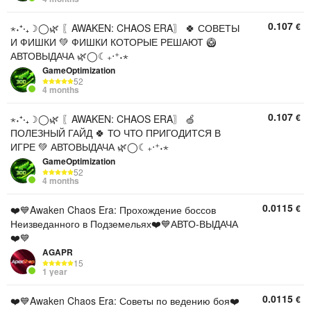
0.107
€
⋆˖⁺‧₊☽◯🌿 〖AWAKEN: CHAOS ERA〗 🍀 СОВЕТЫ
И ФИШКИ 💚 ФИШКИ КОТОРЫЕ РЕШАЮТ 🥝
АВТОВЫДАЧА 🌿◯☾₊‧⁺˖⋆
GameOptimization
52
4 months
0.107
€
⋆˖⁺‧₊☽◯🌿 〖AWAKEN: CHAOS ERA〗 🍏
ПОЛЕЗНЫЙ ГАЙД 🍀 ТО ЧТО ПРИГОДИТСЯ В
ИГРЕ 💚 АВТОВЫДАЧА 🌿◯☾₊‧⁺˖⋆
GameOptimization
52
4 months
0.0115
€
❤️💙Awaken Chaos Era: Прохождение боссов
Неизведанного в Подземельях❤️💙АВТО-ВЫДАЧА
❤️💙
AGAPR
15
1 year
0.0115
€
❤️💙Awaken Chaos Era: Советы по ведению боя❤️