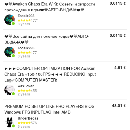
0.0115
€
❤️💙Awaken Chaos Era WiKi: Советы и хитрости
прохождения игры❤️💙АВТО-ВЫДАЧА❤️💙
Tocsik293
1771
3 years
0.0115
€
❤️💙Все сайты для поление кодов❤️💙АВТО-
ВЫДАЧА❤️💙
Tocsik293
1771
3 years
4.61
€
►►►COMPUTER OPTIMIZATION FOR Awaken:
Chaos Era +150-100FPS◄◄◄ REDUCING Input
Lag✅COMPUTER MASTER❗
waxLover
455
2 years
48.01
€
PREMIUM PC SETUP LIKE PRO PLAYERS BIOS
Windows FPS INPUTLAG Intel AMD
UnderBecas
576
5 years